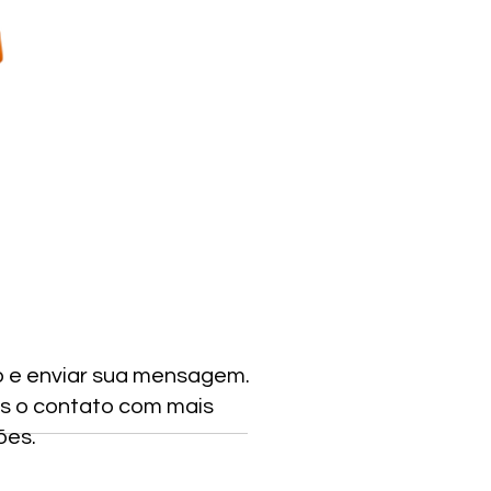
o e enviar sua mensagem.
s o contato com mais
ões.