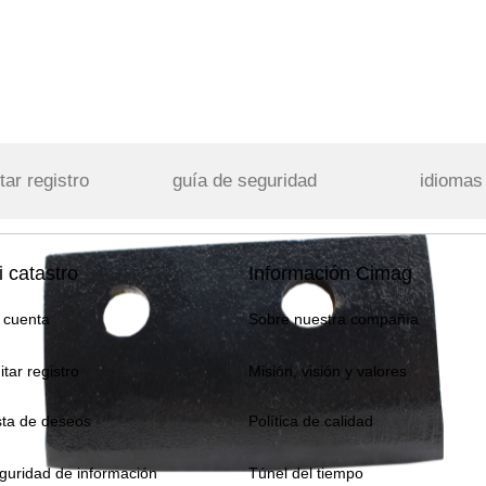
tar registro
guía de seguridad
idiomas
 catastro
Información Cimag
 cuenta
Sobre nuestra compañía
itar registro
Misión, visión y valores
sta de deseos
Política de calidad
guridad de información
Túnel del tiempo