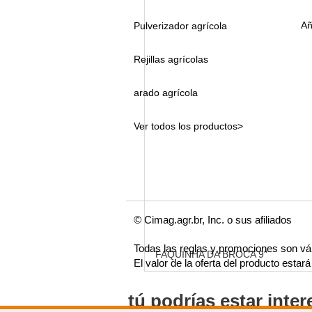
Añ
Pulverizador agrícola
Rejillas agrícolas
arado agrícola
Ver todos los productos>
© Cimag.agr.br, Inc. o sus afiliados
Todas las reglas y promociones son vá
FAQUINHA DA BROCA 9"
El valor de la oferta del producto esta
tú podrías estar inte