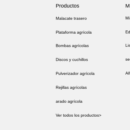
Productos
Mi
Mi
Malacate trasero
Ed
Plataforma agrícola
Li
Bombas agrícolas
se
Discos y cuchillos
Añ
Pulverizador agrícola
Rejillas agrícolas
arado agrícola
Ver todos los productos>