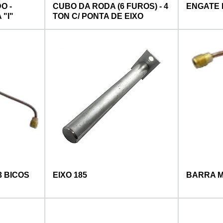
O -
CUBO DA RODA (6 FUROS) - 4
ENGATE 
"I"
TON C/ PONTA DE EIXO
 BICOS
EIXO 185
BARRA M