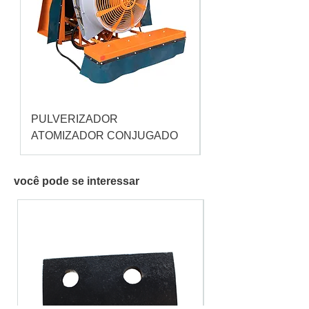
PULVERIZADOR
Pulverizador Cataç
ATOMIZADOR CONJUGADO
você pode se interessar