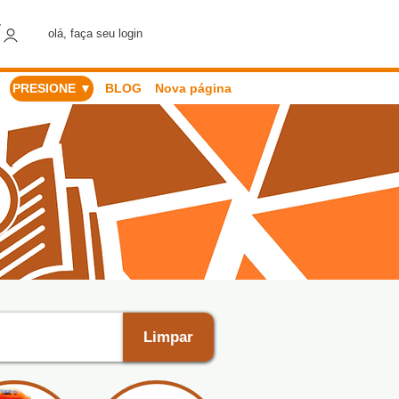
olá, faça seu login
PRESIONE ▼
BLOG
Nova página
Limpar