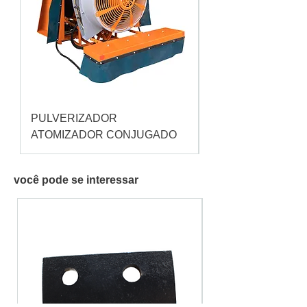
PULVERIZADOR
Pulverizador Cataç
ATOMIZADOR CONJUGADO
você pode se interessar