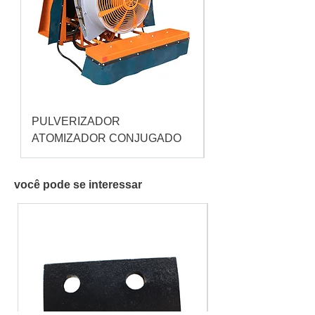
PULVERIZADOR
Pulverizador Cataç
ATOMIZADOR CONJUGADO
você pode se interessar