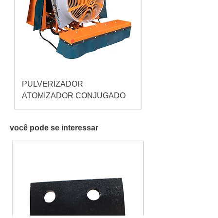
PULVERIZADOR
Pulverizador Cataç
ATOMIZADOR CONJUGADO
você pode se interessar