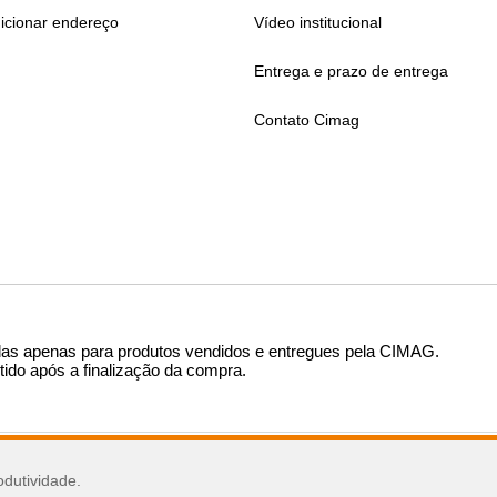
icionar endereço
Vídeo institucional
Entrega e prazo de entrega
Contato Cimag
das apenas para produtos vendidos e entregues pela CIMAG
.
tido após a finalização da compra.
sar
odutividade.