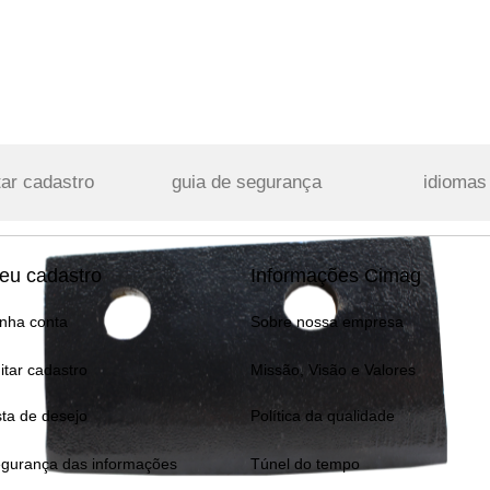
tar cadastro
guia de segurança
idiomas
eu cadastro
Informações Cimag
nha conta
Sobre nossa empresa
itar cadastro
Missão, Visão e Valores
sta de desejo
Política da qualidade
gurança das informações
Túnel do tempo