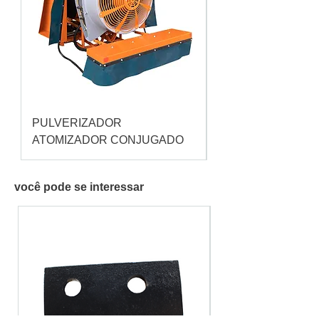
PULVERIZADOR
Pulverizador Cataç
ATOMIZADOR CONJUGADO
você pode se interessar