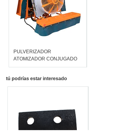
PULVERIZADOR
Pulverizador Cataç
ATOMIZADOR CONJUGADO
tú podrías estar interesado