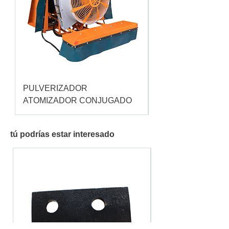
PULVERIZADOR
Pulverizador Cataç
ATOMIZADOR CONJUGADO
tú podrías estar interesado