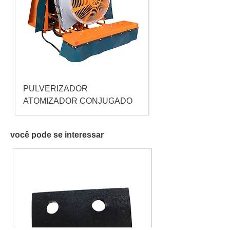
PULVERIZADOR
Pulverizador Cataç
ATOMIZADOR CONJUGADO
você pode se interessar