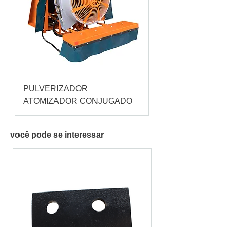
PULVERIZADOR
Pulverizador Cataç
ATOMIZADOR CONJUGADO
você pode se interessar