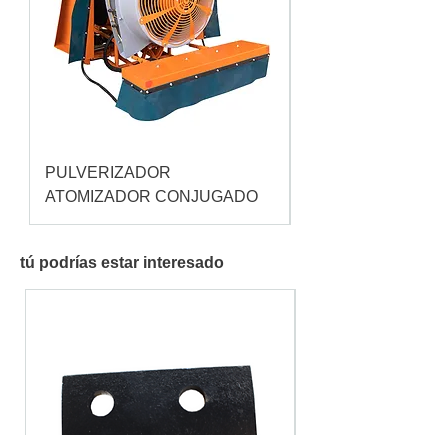
PULVERIZADOR
Pulverizador Cataç
ATOMIZADOR CONJUGADO
tú podrías estar interesado