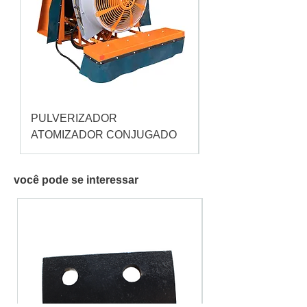
PULVERIZADOR
Pulverizador Cataç
ATOMIZADOR CONJUGADO
você pode se interessar