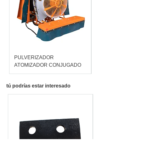
PULVERIZADOR
Pulverizador Cataç
ATOMIZADOR CONJUGADO
tú podrías estar interesado