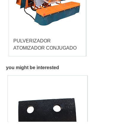
PULVERIZADOR
Pulverizador Cataç
ATOMIZADOR CONJUGADO
you might be interested