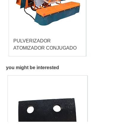
PULVERIZADOR
Pulverizador Cataç
ATOMIZADOR CONJUGADO
you might be interested