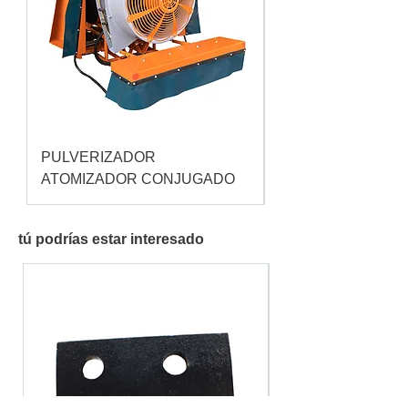
PULVERIZADOR
Pulverizador Cataç
ATOMIZADOR CONJUGADO
tú podrías estar interesado