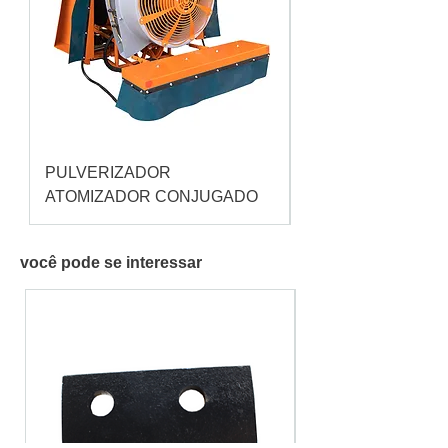
PULVERIZADOR
Pulverizador Cataç
ATOMIZADOR CONJUGADO
você pode se interessar