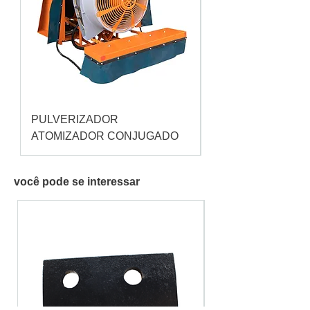
PULVERIZADOR
Pulverizador Cataç
ATOMIZADOR CONJUGADO
você pode se interessar