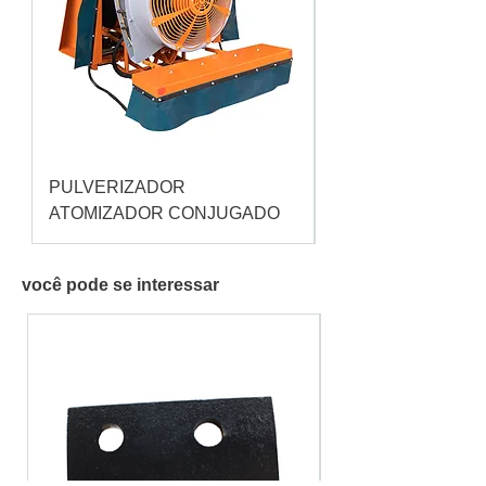
PULVERIZADOR
Pulverizador Cataç
ATOMIZADOR CONJUGADO
você pode se interessar