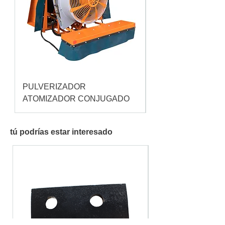
PULVERIZADOR
Pulverizador Cataç
ATOMIZADOR CONJUGADO
tú podrías estar interesado