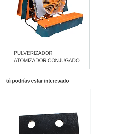
PULVERIZADOR
Pulverizador Cataç
ATOMIZADOR CONJUGADO
tú podrías estar interesado