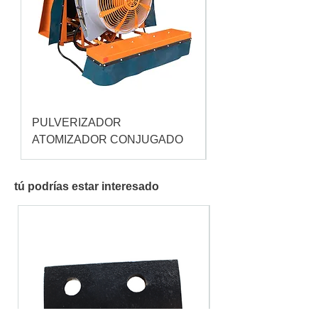
PULVERIZADOR
Pulverizador Cataç
ATOMIZADOR CONJUGADO
tú podrías estar interesado