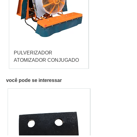
PULVERIZADOR
Pulverizador Cataç
ATOMIZADOR CONJUGADO
você pode se interessar