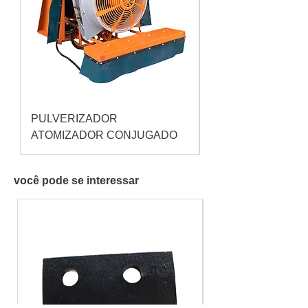
PULVERIZADOR
Pulverizador Cataç
ATOMIZADOR CONJUGADO
você pode se interessar