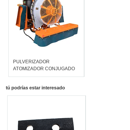
PULVERIZADOR
Pulverizador Cataç
ATOMIZADOR CONJUGADO
tú podrías estar interesado