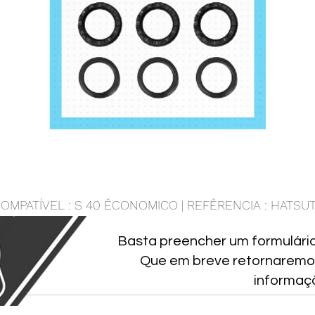
OMPATÍVEL : S 40 ÊCONOMICO | REFÊRENCIA : HATSU
Basta preencher um formulári
Que em breve retornaremo
informaç