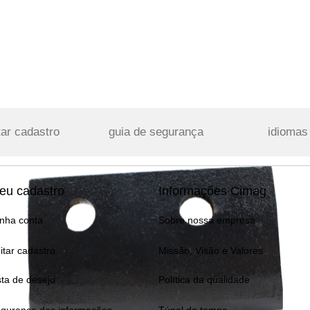
tar cadastro
guia de segurança
idiomas
eu cadastro
Informações Cimag
nha conta
Sobre nossa empresa
itar cadastro
Missão, Visão e Valores
sta de desejo
Política da qualidade