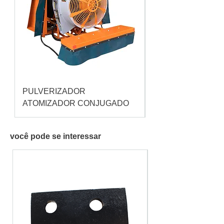
PULVERIZADOR
Pulverizador Cataç
ATOMIZADOR CONJUGADO
você pode se interessar