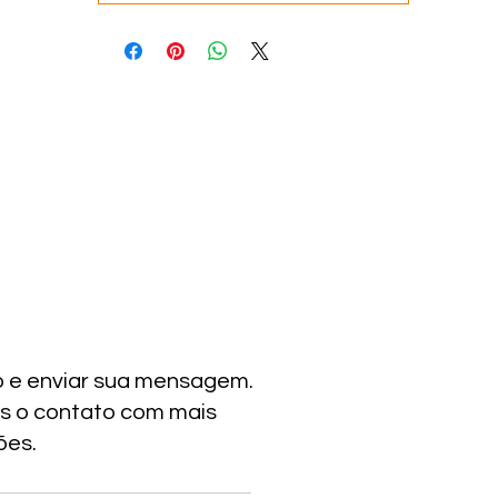
o e enviar sua mensagem.
s o contato com mais
ões.