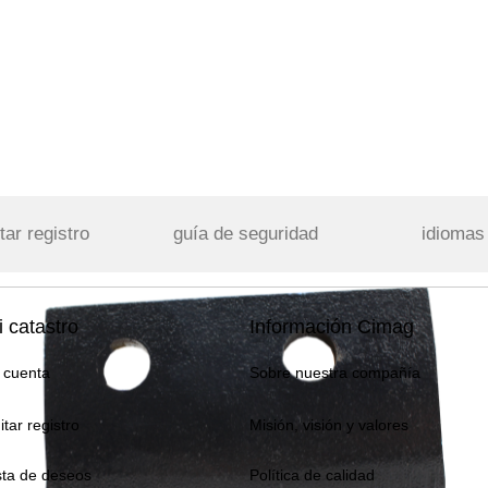
tar registro
guía de seguridad
idiomas
 catastro
Información Cimag
 cuenta
Sobre nuestra compañía
itar registro
Misión, visión y valores
sta de deseos
Política de calidad