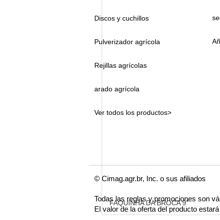
se
Discos y cuchillos
Añ
Pulverizador agrícola
Rejillas agrícolas
arado agrícola
Ver todos los productos>
© Cimag.agr.br, Inc. o sus afiliados
Todas las reglas y promociones son vá
FAQUINHA DA BROCA 9"
El valor de la oferta del producto esta