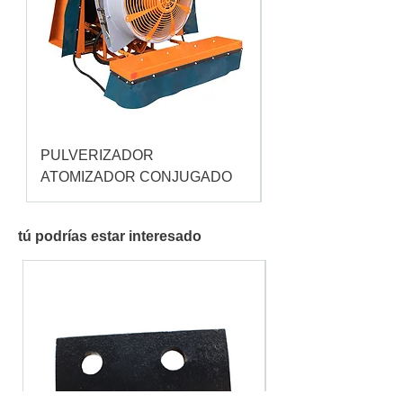
PULVERIZADOR
Pulverizador Cataç
ATOMIZADOR CONJUGADO
tú podrías estar interesado