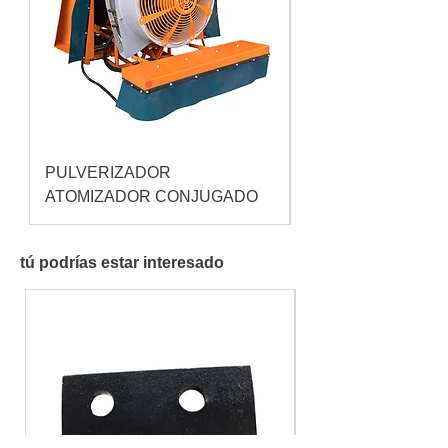
PULVERIZADOR
Pulverizador Cataç
ATOMIZADOR CONJUGADO
tú podrías estar interesado