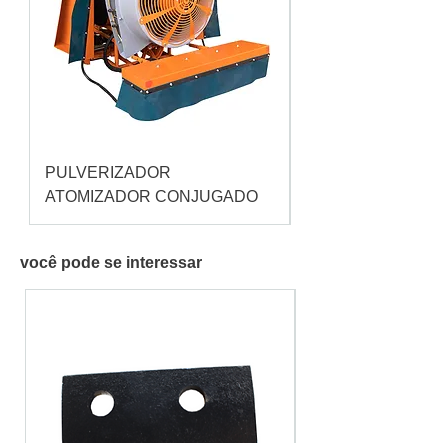
PULVERIZADOR
Pulverizador Cataç
ATOMIZADOR CONJUGADO
você pode se interessar