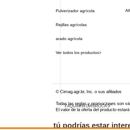
Añ
Pulverizador agrícola
Rejillas agrícolas
arado agrícola
Ver todos los productos>
© Cimag.agr.br, Inc. o sus afiliados
Todas las reglas y promociones son vá
FAQUINHA DA BROCA 9"
El valor de la oferta del producto esta
tú podrías estar inte