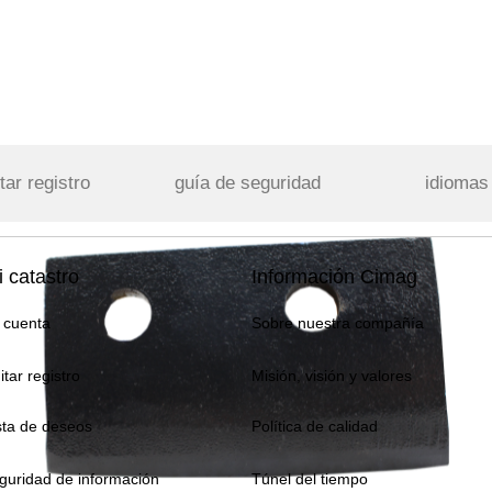
tar registro
guía de seguridad
idiomas
 catastro
Información Cimag
 cuenta
Sobre nuestra compañía
itar registro
Misión, visión y valores
sta de deseos
Política de calidad
guridad de información
Túnel del tiempo