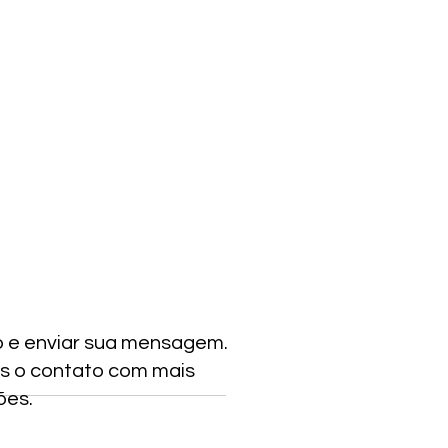
o e enviar sua mensagem.
s o contato com mais
ões.