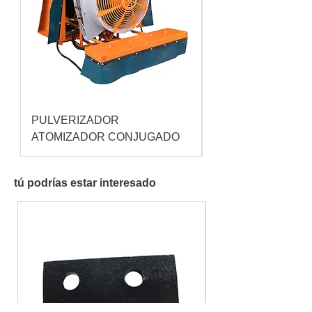
PULVERIZADOR
Pulverizador Cataç
ATOMIZADOR CONJUGADO
tú podrías estar interesado