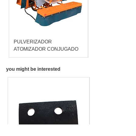
PULVERIZADOR
Pulverizador Cataç
ATOMIZADOR CONJUGADO
you might be interested