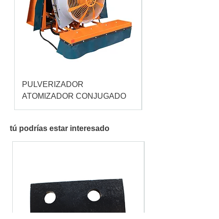
PULVERIZADOR
Pulverizador Cataç
ATOMIZADOR CONJUGADO
tú podrías estar interesado