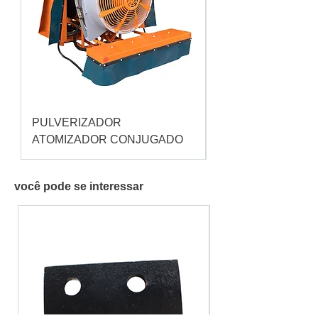
PULVERIZADOR
Pulverizador Cataç
ATOMIZADOR CONJUGADO
você pode se interessar