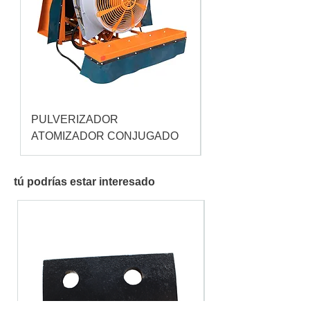
PULVERIZADOR
Pulverizador Cataç
ATOMIZADOR CONJUGADO
tú podrías estar interesado