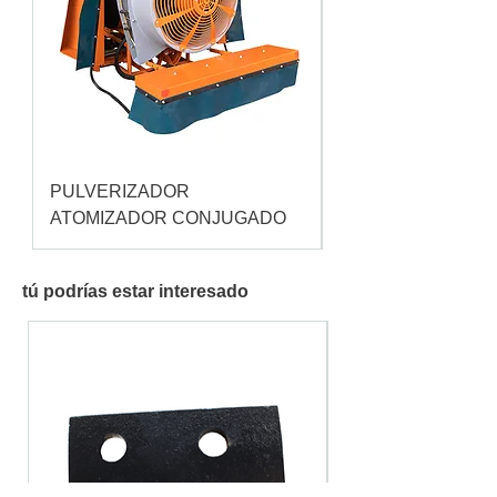
PULVERIZADOR
Pulverizador Cataç
ATOMIZADOR CONJUGADO
tú podrías estar interesado