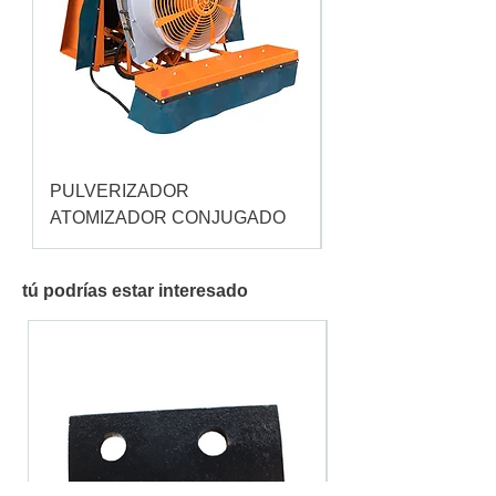
PULVERIZADOR
Pulverizador Cataç
ATOMIZADOR CONJUGADO
tú podrías estar interesado