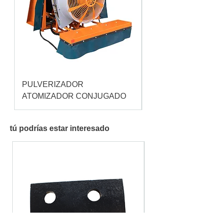
PULVERIZADOR
Pulverizador Cataç
ATOMIZADOR CONJUGADO
tú podrías estar interesado