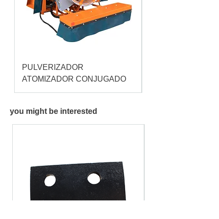
PULVERIZADOR
Pulverizador Cataç
ATOMIZADOR CONJUGADO
you might be interested