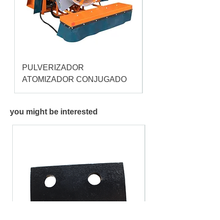
PULVERIZADOR
Pulverizador Cataç
ATOMIZADOR CONJUGADO
you might be interested