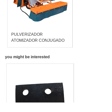
PULVERIZADOR
Pulverizador Cataç
ATOMIZADOR CONJUGADO
you might be interested