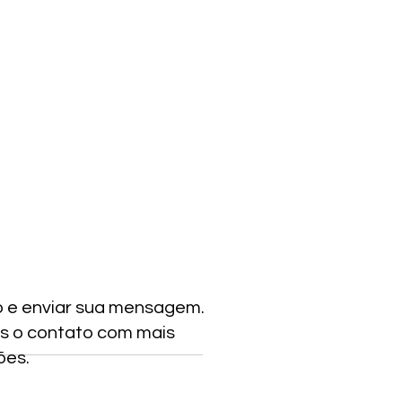
o e enviar sua mensagem.
s o contato com mais
ões.