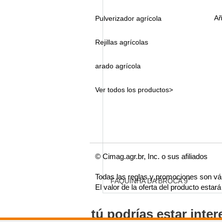
Añ
Pulverizador agrícola
Rejillas agrícolas
arado agrícola
Ver todos los productos>
© Cimag.agr.br, Inc. o sus afiliados
Todas las reglas y promociones son vá
FAQUINHA DA BROCA 9"
El valor de la oferta del producto esta
tú podrías estar inte