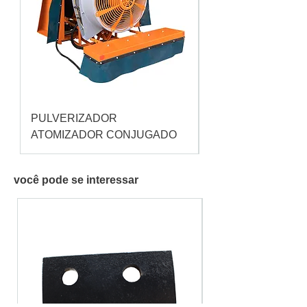
PULVERIZADOR
Pulverizador Cataç
ATOMIZADOR CONJUGADO
você pode se interessar