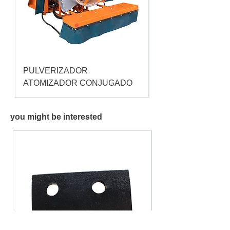
PULVERIZADOR
Pulverizador Cataç
ATOMIZADOR CONJUGADO
you might be interested