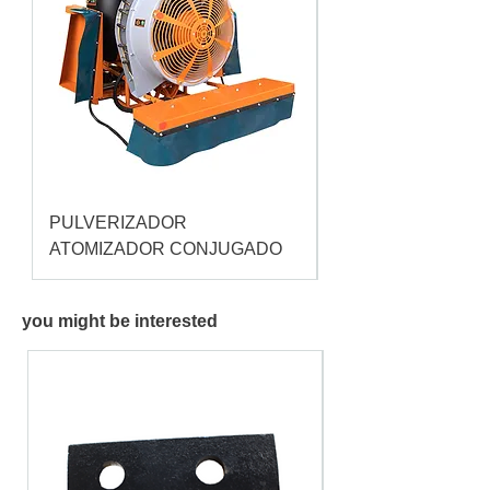
PULVERIZADOR
Pulverizador Cataç
ATOMIZADOR CONJUGADO
you might be interested